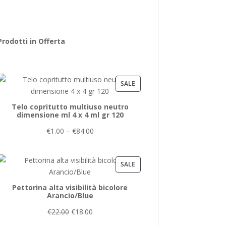
products
Prodotti in Offerta
PRODUCT
SALE
ON
Telo copritutto multiuso neutro
SALE
dimensione ml 4 x 4 ml gr 120
€
1.00
–
€
84.00
PRODUCT
SALE
ON
Pettorina alta visibilità bicolore
SALE
Arancio/Blue
€
22.00
€
18.00