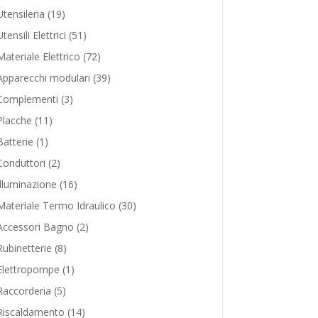
products
19
Utensileria
19
products
51
Utensili Elettrici
51
products
72
Materiale Elettrico
72
products
39
Apparecchi modulari
39
products
3
Complementi
3
products
11
Placche
11
products
1
Batterie
1
product
2
Conduttori
2
products
16
Illuminazione
16
products
30
Materiale Termo Idraulico
30
products
2
Accessori Bagno
2
products
8
Rubinetterie
8
products
1
Elettropompe
1
product
5
Raccorderia
5
products
14
Riscaldamento
14