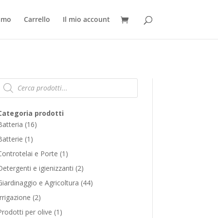
iamo
Carrello
Il mio account
Products
search
Categoria prodotti
16
Batteria
16
products
1
Batterie
1
product
1
Controtelai e Porte
1
product
2
Detergenti e igienizzanti
2
products
44
Giardinaggio e Agricoltura
44
products
2
Irrigazione
2
products
1
Prodotti per olive
1