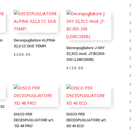
NA
Decespugliatore ALPINA
32,6 CC DUE TEMPI
Decespugliatore J-SKY
32,5CC mod. JT-BC305-
€
200.00
330 (LDBC330B)
€
120.00
 52
E
DISCO PER
DISCO PER
DECESPUGLIATORE art.
DECESPUGLIATORE art.
‘XD 48 PRO’
XD 40 ECO