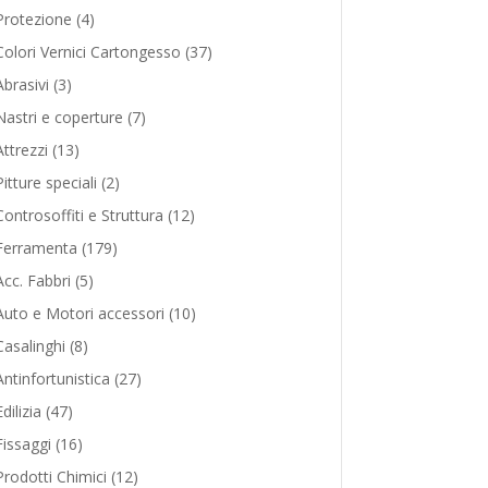
product
4
Protezione
4
products
37
Colori Vernici Cartongesso
37
products
3
Abrasivi
3
products
7
Nastri e coperture
7
products
13
Attrezzi
13
products
2
Pitture speciali
2
products
12
Controsoffiti e Struttura
12
products
179
Ferramenta
179
products
5
Acc. Fabbri
5
products
10
Auto e Motori accessori
10
products
8
Casalinghi
8
products
27
Antinfortunistica
27
products
47
dilizia
47
products
16
Fissaggi
16
products
12
Prodotti Chimici
12