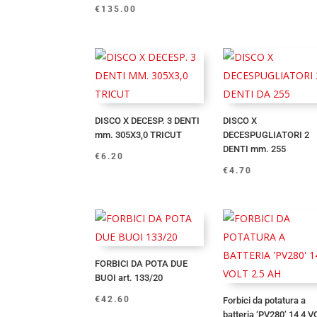
€
135.00
DISCO X DECESP. 3 DENTI
DISCO X
mm. 305X3,0 TRICUT
DECESPUGLIATORI 2
DENTI mm. 255
€
6.20
€
4.70
FORBICI DA POTA DUE
BUOI art. 133/20
€
42.60
Forbici da potatura a
batteria ‘PV280’ 14,4 V