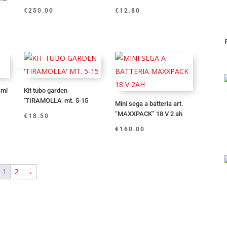
€
250.00
€
12.80
 ml
Kit tubo garden
‘TIRAMOLLA’ mt. 5-15
Mini sega a batteria art.
“MAXXPACK” 18 V 2 ah
€
18.50
€
160.00
1
2
→