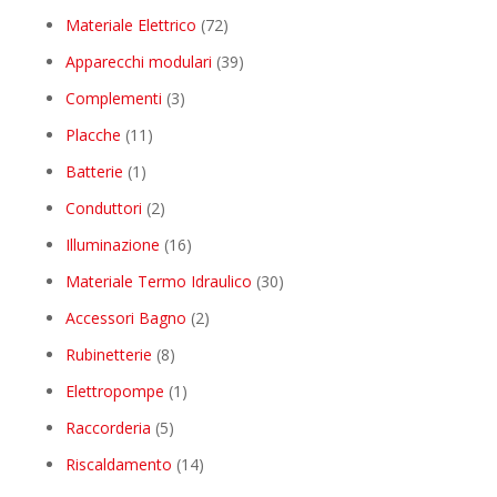
products
72
Materiale Elettrico
72
products
39
Apparecchi modulari
39
products
3
Complementi
3
products
11
Placche
11
products
1
Batterie
1
product
2
Conduttori
2
products
16
Illuminazione
16
products
30
Materiale Termo Idraulico
30
products
2
Accessori Bagno
2
products
8
Rubinetterie
8
products
1
Elettropompe
1
product
5
Raccorderia
5
products
14
Riscaldamento
14
products