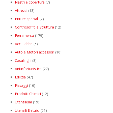
products
7
Nastri e coperture
7
products
13
Attrezzi
13
products
2
Pitture speciali
2
products
12
Controsoffiti e Struttura
12
products
179
Ferramenta
179
products
5
Acc. Fabbri
5
products
10
Auto e Motori accessori
10
products
8
Casalinghi
8
products
27
Antinfortunistica
27
products
47
Edilizia
47
products
16
Fissaggi
16
products
12
Prodotti Chimici
12
products
19
Utensileria
19
products
51
Utensili Elettrici
51