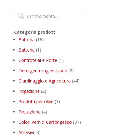
Products
search
Categoria prodotti
16
Batteria
16
products
1
Batterie
1
product
1
Controtelai e Porte
1
product
2
Detergenti e igienizzanti
2
products
44
Giardinaggio e Agricoltura
44
products
2
Irrigazione
2
products
1
Prodotti per olive
1
product
4
Protezione
4
products
37
Colori Vernici Cartongesso
37
products
3
Abrasivi
3