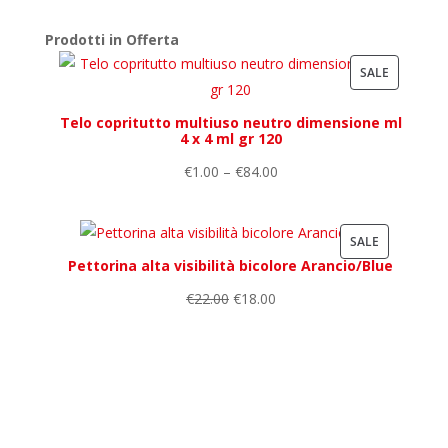
Prodotti in Offerta
PRODUCT
SALE
ON
Telo copritutto multiuso neutro dimensione ml
SALE
4 x 4 ml gr 120
€
1.00
–
€
84.00
PRODUCT
SALE
Pettorina alta visibilità bicolore Arancio/Blue
ON
SALE
€
22.00
€
18.00