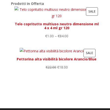
Prodotti in Offerta
PRODUCT
SALE
ON
Telo copritutto multiuso neutro dimensione ml
SALE
4 x 4 ml gr 120
€
1.00
–
€
84.00
PRODUCT
SALE
Pettorina alta visibilità bicolore Arancio/Blue
ON
SALE
€
22.00
€
18.00