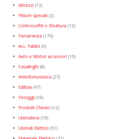
products
13
Attrezzi
13
products
2
Pitture speciali
2
products
12
Controsoffiti e Struttura
12
products
179
Ferramenta
179
products
5
Acc. Fabbri
5
products
10
Auto e Motori accessori
10
products
8
Casalinghi
8
products
27
Antinfortunistica
27
products
47
Edilizia
47
products
16
Fissaggi
16
products
12
Prodotti Chimici
12
products
19
Utensileria
19
products
51
Utensili Elettrici
51
products
72
Materiale Elettrico
72