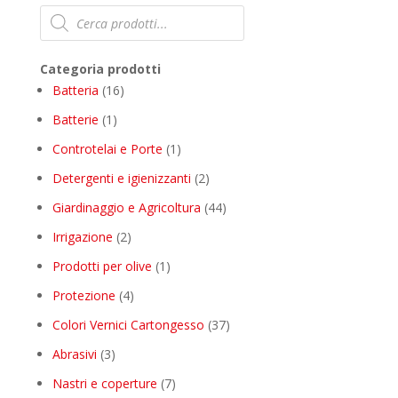
Products
search
Categoria prodotti
16
Batteria
16
products
1
Batterie
1
product
1
Controtelai e Porte
1
product
2
Detergenti e igienizzanti
2
products
44
Giardinaggio e Agricoltura
44
products
2
Irrigazione
2
products
1
Prodotti per olive
1
product
4
Protezione
4
products
37
Colori Vernici Cartongesso
37
products
3
Abrasivi
3
products
7
Nastri e coperture
7