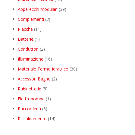
products
39
Apparecchi modulari
39
products
3
Complementi
3
products
11
Placche
11
products
1
Batterie
1
product
2
Conduttori
2
products
16
Illuminazione
16
products
30
Materiale Termo Idraulico
30
products
2
Accessori Bagno
2
products
8
Rubinetterie
8
products
1
Elettropompe
1
product
5
Raccorderia
5
products
14
Riscaldamento
14
products