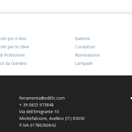
tti per il Vino
Batterie
otti per le Olive
Conduttori
 di Protezione
Illuminazione
zzi da Giardino
Lampade
ferramenta@edil5c.com
+
39 0825 973848
VIa dell'Emigrante 10
Montefalcione
,
Avellino (IT)
83030
P.IVA 01786360642