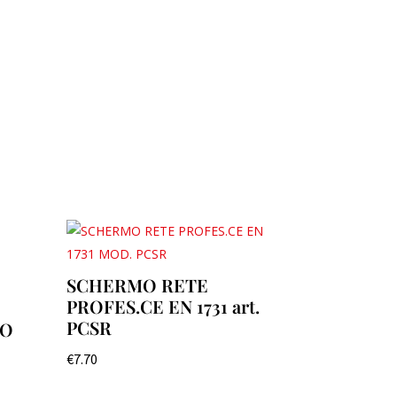
SCHERMO RETE
PROFES.CE EN 1731 art.
PCSR
IO
€
7.70