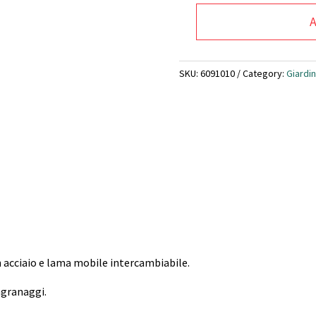
A
Forbici
da
potatura
SKU:
6091010
Category:
Giardin
a
batteria
'PV280'
14,4
VOLT
2.5
ah
VOLPI
quantity
 in acciaio e lama mobile intercambiabile.
ngranaggi.