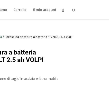
iamo
Carrello
Il mio account
ra
/ Forbici da potatura a batteria ‘PV280’ 14,4 VOLT
ra a batteria
LT 2.5 ah VOLPI
 lame di taglio in acciaio e lama mobile