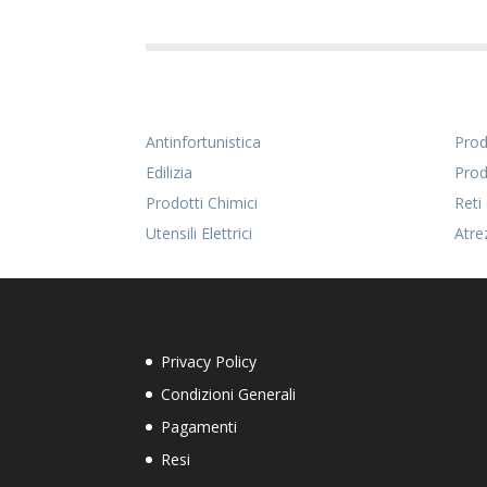
Antinfortunistica
Prodo
Edilizia
Prod
Prodotti Chimici
Reti
Utensili Elettrici
Atre
Privacy Policy
Condizioni Generali
Pagamenti
Resi