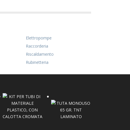
Elettropompe
Raccorderia
Riscaldamento
Rubinetteria