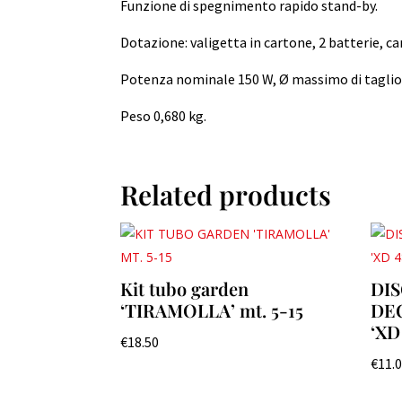
Funzione di spegnimento rapido stand-by.
Dotazione: valigetta in cartone, 2 batterie, c
Potenza nominale 150 W, Ø massimo di taglio 2
Peso 0,680 kg.
Related products
Kit tubo garden
DI
‘TIRAMOLLA’ mt. 5-15
DEC
‘XD
€
18.50
€
11.