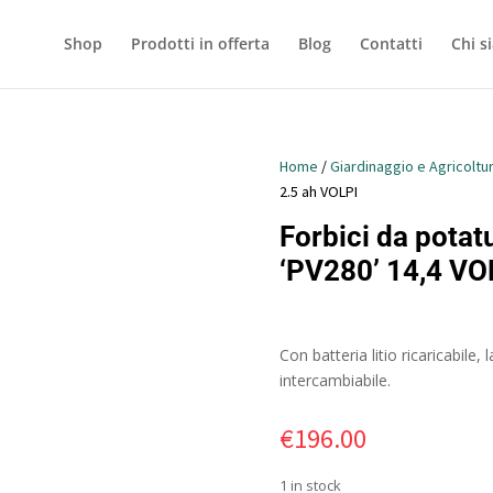
Shop
Prodotti in offerta
Blog
Contatti
Chi s
Home
/
Giardinaggio e Agricoltu
2.5 ah VOLPI
Forbici da potatu
‘PV280’ 14,4 VO
Con batteria litio ricaricabile,
intercambiabile.
€
196.00
1 in stock