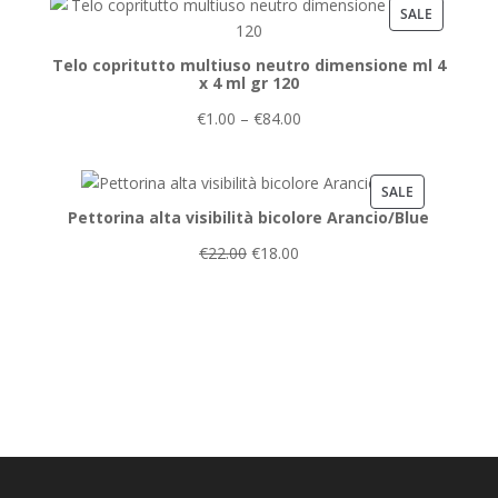
PRODUCT
SALE
ON
Telo copritutto multiuso neutro dimensione ml 4
SALE
x 4 ml gr 120
€
1.00
–
€
84.00
PRODUCT
SALE
Pettorina alta visibilità bicolore Arancio/Blue
ON
SALE
€
22.00
€
18.00