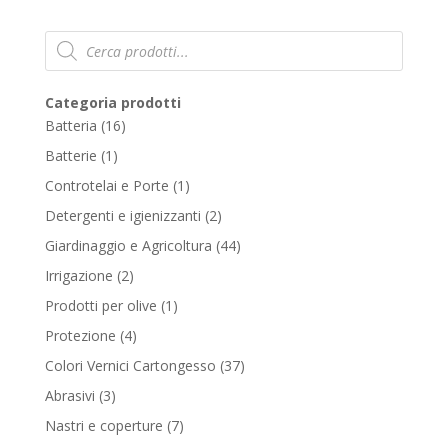
Products
search
Categoria prodotti
16
Batteria
16
products
1
Batterie
1
product
1
Controtelai e Porte
1
product
2
Detergenti e igienizzanti
2
products
44
Giardinaggio e Agricoltura
44
products
2
Irrigazione
2
products
1
Prodotti per olive
1
product
4
Protezione
4
products
37
Colori Vernici Cartongesso
37
products
3
Abrasivi
3
products
7
Nastri e coperture
7
products