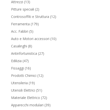
13
Attrezzi
13
products
2
Pitture speciali
2
products
12
Controsoffiti e Struttura
12
products
179
Ferramenta
179
products
5
Acc. Fabbri
5
products
10
Auto e Motori accessori
10
products
8
Casalinghi
8
products
27
Antinfortunistica
27
products
47
Edilizia
47
products
16
Fissaggi
16
products
12
Prodotti Chimici
12
products
19
Utensileria
19
products
51
Utensili Elettrici
51
products
72
Materiale Elettrico
72
products
39
Apparecchi modulari
39