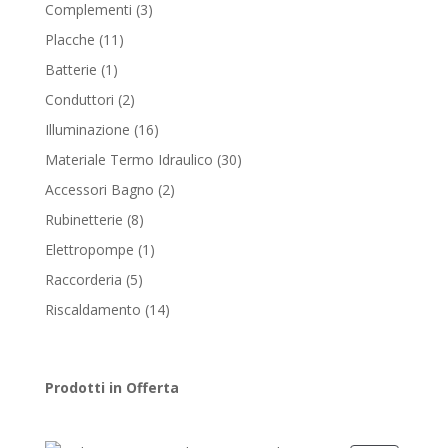
products
3
Complementi
3
products
11
Placche
11
products
1
Batterie
1
product
2
Conduttori
2
products
16
Illuminazione
16
products
30
Materiale Termo Idraulico
30
products
2
Accessori Bagno
2
products
8
Rubinetterie
8
products
1
Elettropompe
1
product
5
Raccorderia
5
products
14
Riscaldamento
14
products
Prodotti in Offerta