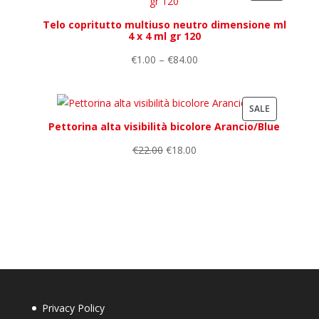
ON
Telo copritutto multiuso neutro dimensione ml
SALE
4 x 4 ml gr 120
€
1.00
–
€
84.00
PRODUCT
SALE
Pettorina alta visibilità bicolore Arancio/Blue
ON
SALE
€
22.00
€
18.00
Privacy Policy