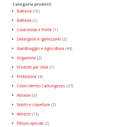
Categoria prodotti
16
Batteria
16
products
1
Batterie
1
product
1
Controtelai e Porte
1
product
2
Detergenti e igienizzanti
2
products
44
Giardinaggio e Agricoltura
44
products
2
Irrigazione
2
products
1
Prodotti per olive
1
product
4
Protezione
4
products
37
Colori Vernici Cartongesso
37
products
3
Abrasivi
3
products
7
Nastri e coperture
7
products
13
Attrezzi
13
products
2
Pitture speciali
2