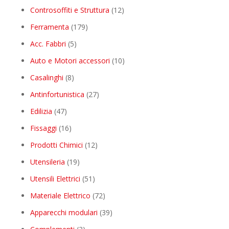
products
12
Controsoffiti e Struttura
12
products
179
Ferramenta
179
products
5
Acc. Fabbri
5
products
10
Auto e Motori accessori
10
products
8
Casalinghi
8
products
27
Antinfortunistica
27
products
47
Edilizia
47
products
16
Fissaggi
16
products
12
Prodotti Chimici
12
products
19
Utensileria
19
products
51
Utensili Elettrici
51
products
72
Materiale Elettrico
72
products
39
Apparecchi modulari
39
products
3