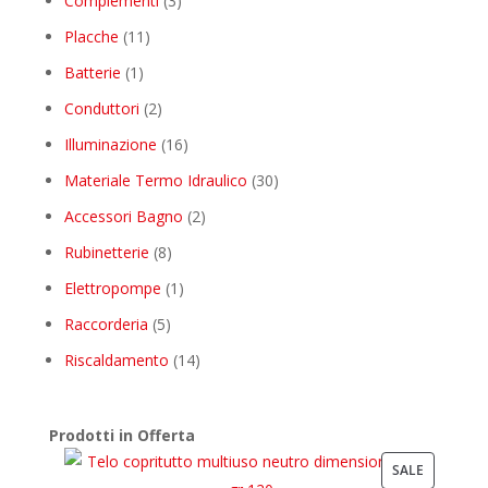
Complementi
3
products
11
Placche
11
products
1
Batterie
1
product
2
Conduttori
2
products
16
Illuminazione
16
products
30
Materiale Termo Idraulico
30
products
2
Accessori Bagno
2
products
8
Rubinetterie
8
products
1
Elettropompe
1
product
5
Raccorderia
5
products
14
Riscaldamento
14
products
Prodotti in Offerta
PRODUCT
SALE