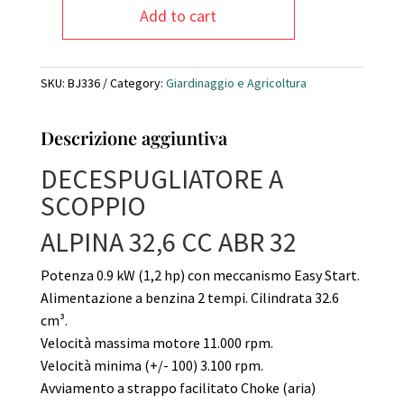
Add to cart
Decespugliatore
ALPINA
32,6
SKU:
BJ336
Category:
Giardinaggio e Agricoltura
CC
DUE
TEMPI
Descrizione aggiuntiva
quantity
DECESPUGLIATORE A
SCOPPIO
ALPINA 32,6 CC ABR 32
Potenza 0.9 kW (1,2 hp) con meccanismo Easy Start.
Alimentazione a benzina 2 tempi. Cilindrata 32.6
cm³.
Velocità massima motore 11.000 rpm.
Velocità minima (+/- 100) 3.100 rpm.
Avviamento a strappo facilitato Choke (aria)