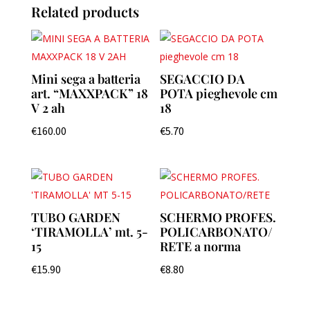
Related products
Mini sega a batteria
SEGACCIO DA
art. “MAXXPACK” 18
POTA pieghevole cm
V 2 ah
18
€
160.00
€
5.70
TUBO GARDEN
SCHERMO PROFES.
‘TIRAMOLLA’ mt. 5-
POLICARBONATO/
15
RETE a norma
€
15.90
€
8.80