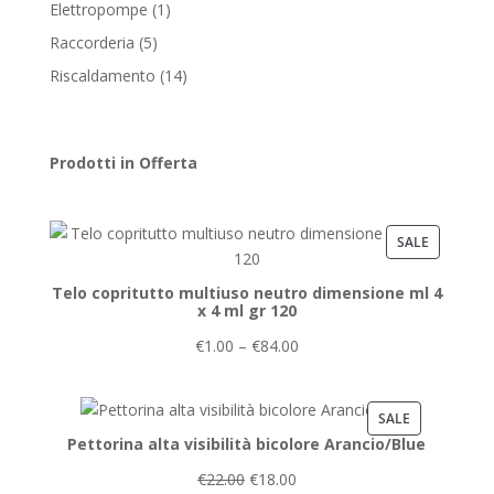
products
1
Elettropompe
1
product
5
Raccorderia
5
products
14
Riscaldamento
14
products
Prodotti in Offerta
PRODUCT
SALE
ON
Telo copritutto multiuso neutro dimensione ml 4
SALE
x 4 ml gr 120
€
1.00
–
€
84.00
PRODUCT
SALE
Pettorina alta visibilità bicolore Arancio/Blue
ON
SALE
€
22.00
€
18.00