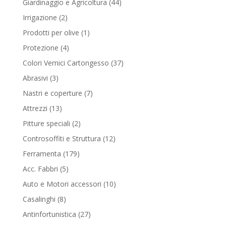
44
Giardinaggio e Agricoltura
44
products
2
Irrigazione
2
products
1
Prodotti per olive
1
product
4
Protezione
4
products
37
Colori Vernici Cartongesso
37
products
3
Abrasivi
3
products
7
Nastri e coperture
7
products
13
Attrezzi
13
products
2
Pitture speciali
2
products
12
Controsoffiti e Struttura
12
products
179
Ferramenta
179
products
5
Acc. Fabbri
5
products
10
Auto e Motori accessori
10
products
8
Casalinghi
8
products
27
Antinfortunistica
27
products