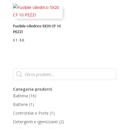
Fusibile cilindrico 5X20 CF 10
PEZZI
€
1.50
Products
search
Categoria prodotti
16
Batteria
16
products
1
Batterie
1
product
1
Controtelai e Porte
1
product
2
Detergenti e igienizzanti
2
products