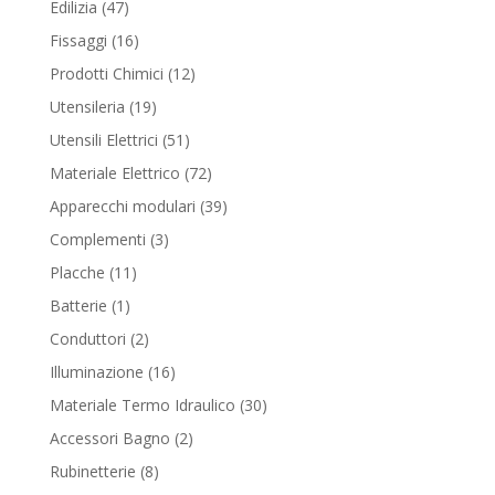
47
Edilizia
47
products
16
Fissaggi
16
products
12
Prodotti Chimici
12
products
19
Utensileria
19
products
51
Utensili Elettrici
51
products
72
Materiale Elettrico
72
products
39
Apparecchi modulari
39
products
3
Complementi
3
products
11
Placche
11
products
1
Batterie
1
product
2
Conduttori
2
products
16
Illuminazione
16
products
30
Materiale Termo Idraulico
30
products
2
Accessori Bagno
2
products
8
Rubinetterie
8