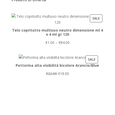
PRODUCT
SALE
ON
Telo copritutto multiuso neutro dimensione ml 4
SALE
x 4 ml gr 120
€
1.00
–
€
84.00
PRODUCT
SALE
Pettorina alta visibilità bicolore Arancio/Blue
ON
SALE
€
22.00
€
18.00