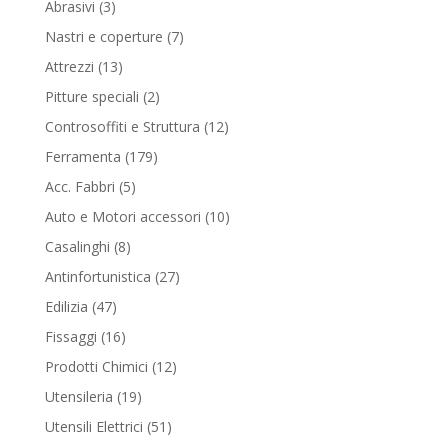
3
Abrasivi
3
products
7
Nastri e coperture
7
products
13
Attrezzi
13
products
2
Pitture speciali
2
products
12
Controsoffiti e Struttura
12
products
179
Ferramenta
179
products
5
Acc. Fabbri
5
products
10
Auto e Motori accessori
10
products
8
Casalinghi
8
products
27
Antinfortunistica
27
products
47
Edilizia
47
products
16
Fissaggi
16
products
12
Prodotti Chimici
12
products
19
Utensileria
19
products
51
Utensili Elettrici
51