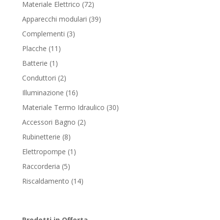
products
72
Materiale Elettrico
72
products
39
Apparecchi modulari
39
products
3
Complementi
3
products
11
Placche
11
products
1
Batterie
1
product
2
Conduttori
2
products
16
Illuminazione
16
products
30
Materiale Termo Idraulico
30
products
2
Accessori Bagno
2
products
8
Rubinetterie
8
products
1
Elettropompe
1
product
5
Raccorderia
5
products
14
Riscaldamento
14
products
Prodotti in Offerta