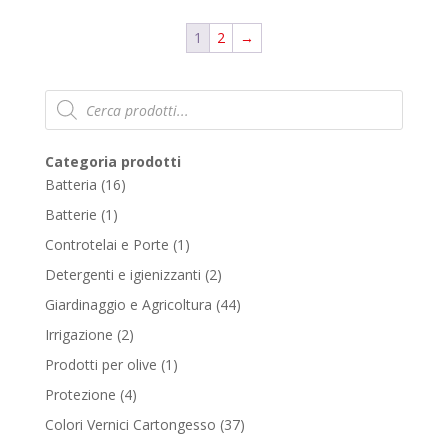
1
2
→
Products
search
Categoria prodotti
16
Batteria
16
products
1
Batterie
1
product
1
Controtelai e Porte
1
product
2
Detergenti e igienizzanti
2
products
44
Giardinaggio e Agricoltura
44
products
2
Irrigazione
2
products
1
Prodotti per olive
1
product
4
Protezione
4
products
37
Colori Vernici Cartongesso
37
products