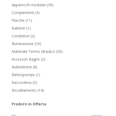
products
39
Apparecchi modulari
39
products
3
Complementi
3
products
11
Placche
11
products
1
Batterie
1
product
2
Conduttori
2
products
16
Illuminazione
16
products
30
Materiale Termo Idraulico
30
products
2
Accessori Bagno
2
products
8
Rubinetterie
8
products
1
Elettropompe
1
product
5
Raccorderia
5
products
14
Riscaldamento
14
products
Prodotti in Offerta