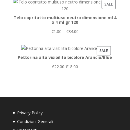
PRODUCT
SALE
ON
Telo copritutto multiuso neutro dimensione ml 4
SALE
x 4 ml gr 120
€
1.00
–
€
84.00
PRODUCT
SALE
Pettorina alta visibilità bicolore Arancio/Blue
ON
SALE
€
22.00
€
18.00
Privacy Policy
Condizioni Generali