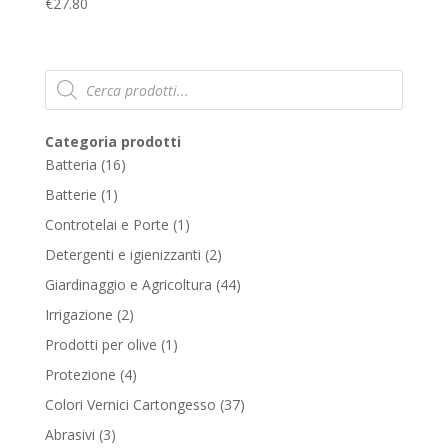
€
27.80
Products
search
Categoria prodotti
16
Batteria
16
products
1
Batterie
1
product
1
Controtelai e Porte
1
product
2
Detergenti e igienizzanti
2
products
44
Giardinaggio e Agricoltura
44
products
2
Irrigazione
2
products
1
Prodotti per olive
1
product
4
Protezione
4
products
37
Colori Vernici Cartongesso
37
products
3
Abrasivi
3