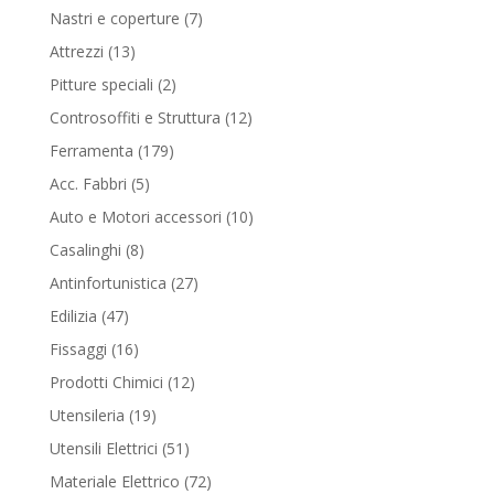
products
7
Nastri e coperture
7
products
13
Attrezzi
13
products
2
Pitture speciali
2
products
12
Controsoffiti e Struttura
12
products
179
Ferramenta
179
products
5
Acc. Fabbri
5
products
10
Auto e Motori accessori
10
products
8
Casalinghi
8
products
27
Antinfortunistica
27
products
47
Edilizia
47
products
16
Fissaggi
16
products
12
Prodotti Chimici
12
products
19
Utensileria
19
products
51
Utensili Elettrici
51
products
72
Materiale Elettrico
72