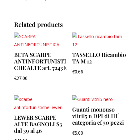
Related products
BETA SCARPE
TASSELLO Ricambio
ANTINFORTUNISTI
TA M 12
CHE ALTE art. 7243E
€
0.66
€
27.00
Guanti monouso
vitril5 n DPI di III°
LEWER SCARPE
categoria cf 50 pezzi
ALTE BAGNOLI S3
dal 39 al 46
€
5.00