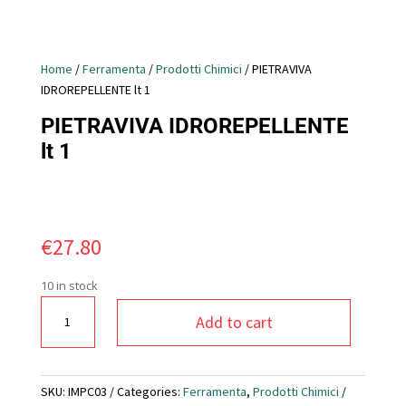
Home
/
Ferramenta
/
Prodotti Chimici
/ PIETRAVIVA
IDROREPELLENTE lt 1
PIETRAVIVA IDROREPELLENTE
lt 1
€
27.80
10 in stock
PIETRAVIVA
Add to cart
IDROREPELLENTE
lt
1
quantity
SKU:
IMPC03
Categories:
Ferramenta
,
Prodotti Chimici