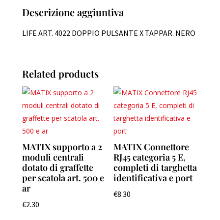
NERO
Descrizione aggiuntiva
quantity
LIFE ART. 4022 DOPPIO PULSANTE X TAPPAR. NERO
Related products
MATIX supporto a 2
MATIX Connettore
moduli centrali
RJ45 categoria 5 E,
dotato di graffette
completi di targhetta
per scatola art. 500 e
identificativa e port
ar
€
8.30
€
2.30