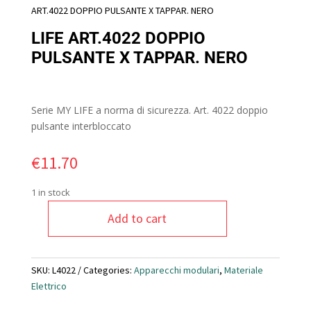
ART.4022 DOPPIO PULSANTE X TAPPAR. NERO
LIFE ART.4022 DOPPIO
PULSANTE X TAPPAR. NERO
Serie MY LIFE a norma di sicurezza. Art. 4022 doppio
pulsante interbloccato
€
11.70
1 in stock
Add to cart
LIFE
ART.4022
DOPPIO
SKU:
L4022
Categories:
Apparecchi modulari
,
Materiale
PULSANTE
Elettrico
X
TAPPAR.