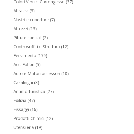
37
Colori Vernici Cartongesso
37
products
3
Abrasivi
3
products
7
Nastri e coperture
7
products
13
Attrezzi
13
products
2
Pitture speciali
2
products
12
Controsoffiti e Struttura
12
products
179
Ferramenta
179
products
5
Acc. Fabbri
5
products
10
Auto e Motori accessori
10
products
8
Casalinghi
8
products
27
Antinfortunistica
27
products
47
Edilizia
47
products
16
Fissaggi
16
products
12
Prodotti Chimici
12
products
19
Utensileria
19
products