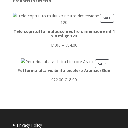
Prodotti in Offerta
PRODUCT
SALE
ON
Telo copritutto multiuso neutro dimensione ml 4
SALE
x 4 ml gr 120
€
1.00
–
€
84.00
PRODUCT
SALE
Pettorina alta visibilità bicolore Arancio/Blue
ON
SALE
€
22.00
€
18.00
Privacy Policy