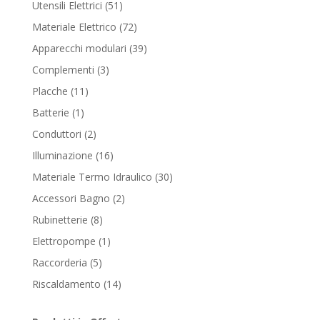
51
Utensili Elettrici
51
products
72
Materiale Elettrico
72
products
39
Apparecchi modulari
39
products
3
Complementi
3
products
11
Placche
11
products
1
Batterie
1
product
2
Conduttori
2
products
16
Illuminazione
16
products
30
Materiale Termo Idraulico
30
products
2
Accessori Bagno
2
products
8
Rubinetterie
8
products
1
Elettropompe
1
product
5
Raccorderia
5
products
14
Riscaldamento
14
products