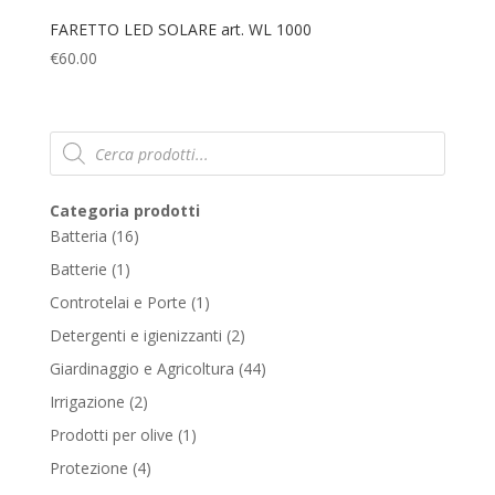
FARETTO LED SOLARE art. WL 1000
€
60.00
Products
search
Categoria prodotti
16
Batteria
16
products
1
Batterie
1
product
1
Controtelai e Porte
1
product
2
Detergenti e igienizzanti
2
products
44
Giardinaggio e Agricoltura
44
products
2
Irrigazione
2
products
1
Prodotti per olive
1
product
4
Protezione
4
products