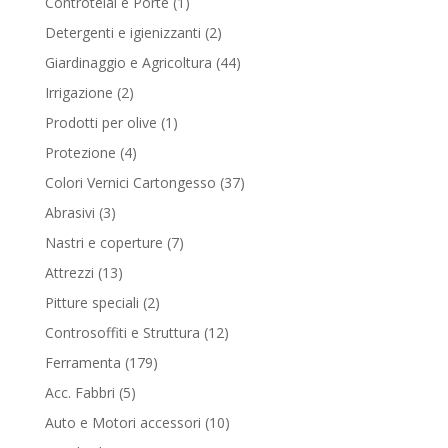
1
Controtelai e Porte
1
product
2
Detergenti e igienizzanti
2
products
44
Giardinaggio e Agricoltura
44
products
2
Irrigazione
2
products
1
Prodotti per olive
1
product
4
Protezione
4
products
37
Colori Vernici Cartongesso
37
products
3
Abrasivi
3
products
7
Nastri e coperture
7
products
13
Attrezzi
13
products
2
Pitture speciali
2
products
12
Controsoffiti e Struttura
12
products
179
Ferramenta
179
products
5
Acc. Fabbri
5
products
10
Auto e Motori accessori
10
products