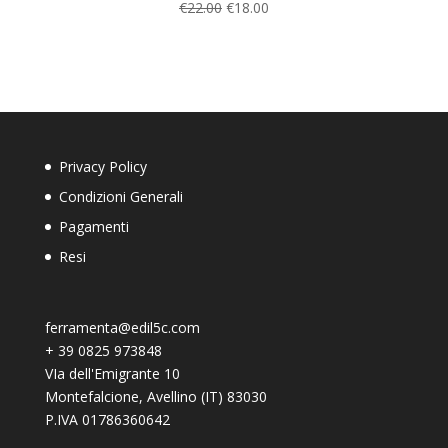
€
22.00
€
18.00
Privacy Policy
Condizioni Generali
Pagamenti
Resi
ferramenta@edil5c.com
+
39 0825 973848
VIa dell'Emigrante 10
Montefalcione
,
Avellino (IT)
83030
P.IVA 01786360642