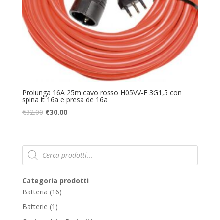
Prolunga 16A 25m cavo rosso H05VV-F 3G1,5 con
spina it 16a e presa de 16a
€
32.00
€
30.00
Products
search
Categoria prodotti
16
Batteria
16
products
1
Batterie
1
product