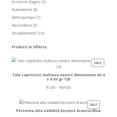
2
Accessori Bagno
2
products
8
Rubinetterie
8
products
1
Elettropompe
1
product
5
Raccorderia
5
products
14
Riscaldamento
14
products
Prodotti in Offerta
PRODUCT
SALE
ON
Telo copritutto multiuso neutro dimensione ml 4
SALE
x 4 ml gr 120
€
1.00
–
€
84.00
PRODUCT
SALE
Pettorina alta visibilità bicolore Arancio/Blue
ON
SALE