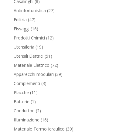
8
Casalinghi
8
products
27
Antinfortunistica
27
products
47
Edilizia
47
products
16
Fissaggi
16
products
12
Prodotti Chimici
12
products
19
Utensileria
19
products
51
Utensili Elettrici
51
products
72
Materiale Elettrico
72
products
39
Apparecchi modulari
39
products
3
Complementi
3
products
11
Placche
11
products
1
Batterie
1
product
2
Conduttori
2
products
16
Illuminazione
16
products
30
Materiale Termo Idraulico
30
products