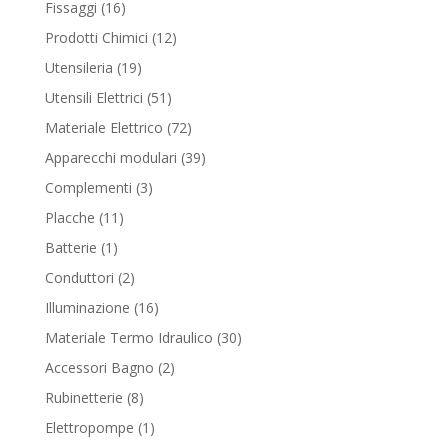
16
Fissaggi
16
products
12
Prodotti Chimici
12
products
19
Utensileria
19
products
51
Utensili Elettrici
51
products
72
Materiale Elettrico
72
products
39
Apparecchi modulari
39
products
3
Complementi
3
products
11
Placche
11
products
1
Batterie
1
product
2
Conduttori
2
products
16
Illuminazione
16
products
30
Materiale Termo Idraulico
30
products
2
Accessori Bagno
2
products
8
Rubinetterie
8
products
1
Elettropompe
1