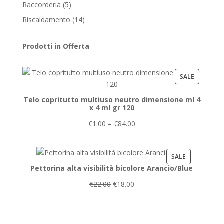
product
5
Raccorderia
5
products
14
Riscaldamento
14
products
Prodotti in Offerta
PRODUCT
SALE
ON
Telo copritutto multiuso neutro dimensione ml 4
SALE
x 4 ml gr 120
€
1.00
–
€
84.00
PRODUCT
SALE
Pettorina alta visibilità bicolore Arancio/Blue
ON
SALE
€
22.00
€
18.00