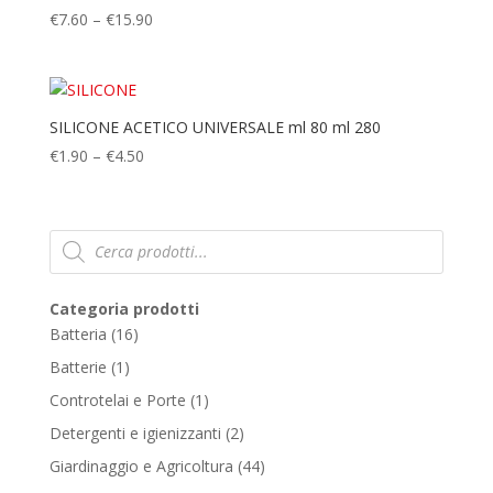
€
7.60
–
€
15.90
SILICONE ACETICO UNIVERSALE ml 80 ml 280
€
1.90
–
€
4.50
Products
search
Categoria prodotti
16
Batteria
16
products
1
Batterie
1
product
1
Controtelai e Porte
1
product
2
Detergenti e igienizzanti
2
products
44
Giardinaggio e Agricoltura
44
products