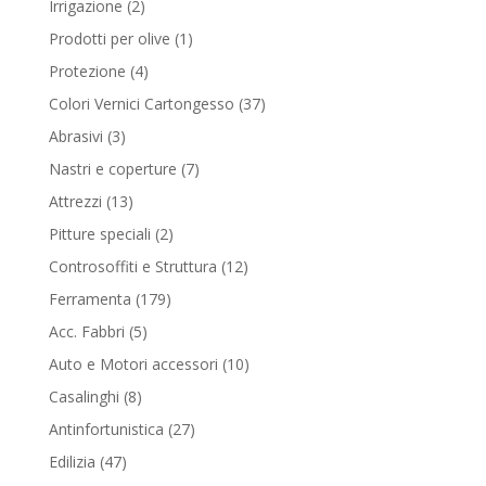
2
Irrigazione
2
products
1
Prodotti per olive
1
product
4
Protezione
4
products
37
Colori Vernici Cartongesso
37
products
3
Abrasivi
3
products
7
Nastri e coperture
7
products
13
Attrezzi
13
products
2
Pitture speciali
2
products
12
Controsoffiti e Struttura
12
products
179
Ferramenta
179
products
5
Acc. Fabbri
5
products
10
Auto e Motori accessori
10
products
8
Casalinghi
8
products
27
Antinfortunistica
27
products
47
Edilizia
47
products