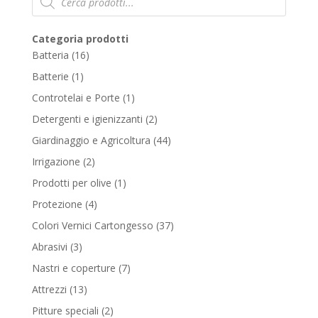
search
Categoria prodotti
16
Batteria
16
products
1
Batterie
1
product
1
Controtelai e Porte
1
product
2
Detergenti e igienizzanti
2
products
44
Giardinaggio e Agricoltura
44
products
2
Irrigazione
2
products
1
Prodotti per olive
1
product
4
Protezione
4
products
37
Colori Vernici Cartongesso
37
products
3
Abrasivi
3
products
7
Nastri e coperture
7
products
13
Attrezzi
13
products
2
Pitture speciali
2