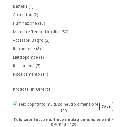
products
1
Batterie
1
product
2
Conduttori
2
products
16
Illuminazione
16
products
30
Materiale Termo Idraulico
30
products
2
Accessori Bagno
2
products
8
Rubinetterie
8
products
1
Elettropompe
1
product
5
Raccorderia
5
products
14
Riscaldamento
14
products
Prodotti in Offerta
PRODUCT
SALE
ON
Telo copritutto multiuso neutro dimensione ml 4
SALE
x 4 ml gr 120