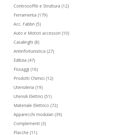
products
12
Controsoffiti e Struttura
12
products
179
Ferramenta
179
products
5
Acc. Fabbri
5
products
10
Auto e Motori accessori
10
products
8
Casalinghi
8
products
27
Antinfortunistica
27
products
47
Edilizia
47
products
16
Fissaggi
16
products
12
Prodotti Chimici
12
products
19
Utensileria
19
products
51
Utensili Elettrici
51
products
72
Materiale Elettrico
72
products
39
Apparecchi modulari
39
products
3
Complementi
3
products
11
Placche
11