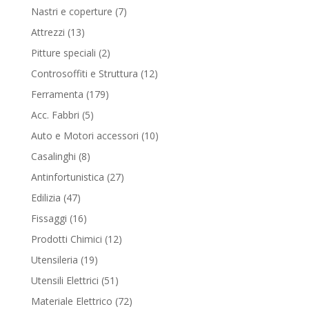
products
7
Nastri e coperture
7
products
13
Attrezzi
13
products
2
Pitture speciali
2
products
12
Controsoffiti e Struttura
12
products
179
Ferramenta
179
products
5
Acc. Fabbri
5
products
10
Auto e Motori accessori
10
products
8
Casalinghi
8
products
27
Antinfortunistica
27
products
47
Edilizia
47
products
16
Fissaggi
16
products
12
Prodotti Chimici
12
products
19
Utensileria
19
products
51
Utensili Elettrici
51
products
72
Materiale Elettrico
72