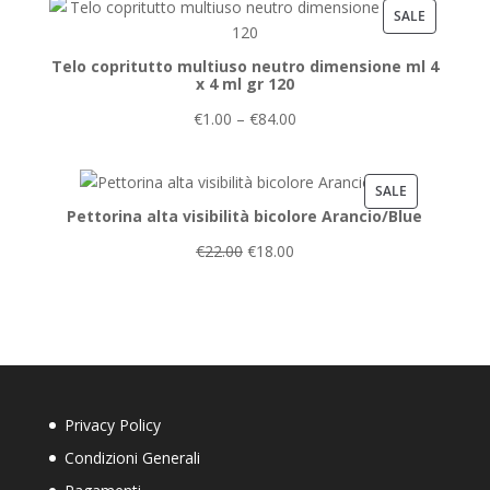
PRODUCT
SALE
ON
Telo copritutto multiuso neutro dimensione ml 4
SALE
x 4 ml gr 120
€
1.00
–
€
84.00
PRODUCT
SALE
Pettorina alta visibilità bicolore Arancio/Blue
ON
SALE
€
22.00
€
18.00
Privacy Policy
Condizioni Generali