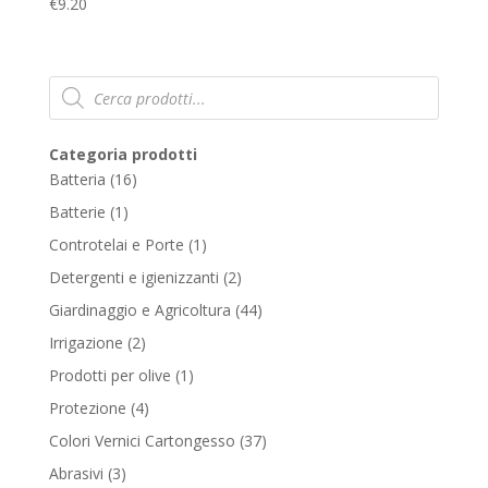
€
9.20
Products
search
Categoria prodotti
16
Batteria
16
products
1
Batterie
1
product
1
Controtelai e Porte
1
product
2
Detergenti e igienizzanti
2
products
44
Giardinaggio e Agricoltura
44
products
2
Irrigazione
2
products
1
Prodotti per olive
1
product
4
Protezione
4
products
37
Colori Vernici Cartongesso
37
products
3
Abrasivi
3