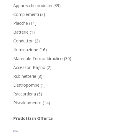
products
39
Apparecchi modulari
39
products
3
Complementi
3
products
11
Placche
11
products
1
Batterie
1
product
2
Conduttori
2
products
16
Illuminazione
16
products
30
Materiale Termo Idraulico
30
products
2
Accessori Bagno
2
products
8
Rubinetterie
8
products
1
Elettropompe
1
product
5
Raccorderia
5
products
14
Riscaldamento
14
products
Prodotti in Offerta