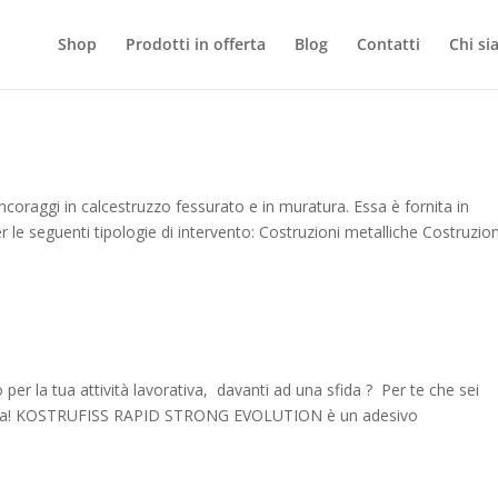
Shop
Prodotti in offerta
Blog
Contatti
Chi s
oraggi in calcestruzzo fessurato e in muratura. Essa è fornita in
 le seguenti tipologie di intervento: Costruzioni metalliche Costruzion
o per la tua attività lavorativa, davanti ad una sfida ? Per te che sei
sfida! KOSTRUFISS RAPID STRONG EVOLUTION è un adesivo