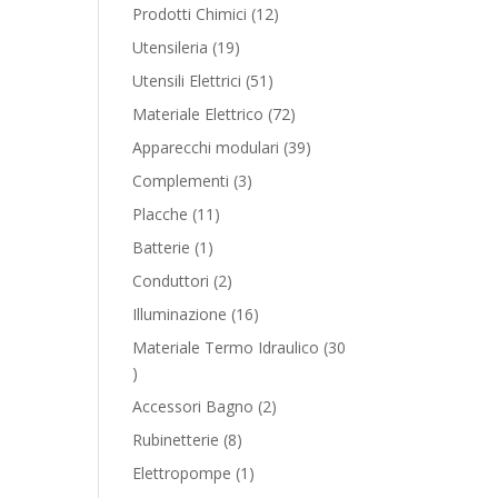
products
12
Prodotti Chimici
12
products
19
Utensileria
19
products
51
Utensili Elettrici
51
products
72
Materiale Elettrico
72
products
39
Apparecchi modulari
39
products
3
Complementi
3
products
11
Placche
11
products
1
Batterie
1
product
2
Conduttori
2
products
16
Illuminazione
16
products
Materiale Termo Idraulico
30
30
products
2
Accessori Bagno
2
products
8
Rubinetterie
8
products
1
Elettropompe
1
product