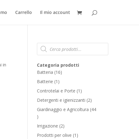
iamo
Carrello
Il mio account
Products
search
i in
Categoria prodotti
16
Batteria
16
products
1
Batterie
1
product
1
Controtelai e Porte
1
product
2
Detergenti e igienizzanti
2
products
Giardinaggio e Agricoltura
44
44
products
2
Irrigazione
2
products
1
Prodotti per olive
1