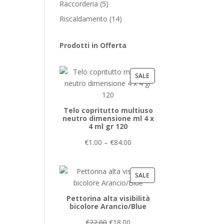
5
Raccorderia
5
products
14
Riscaldamento
14
products
Prodotti in Offerta
PRODUCT
SALE
ON
SALE
Telo copritutto multiuso
neutro dimensione ml 4 x
4 ml gr 120
€
1.00
–
€
84.00
PRODUCT
SALE
ON
Pettorina alta visibilità
SALE
bicolore Arancio/Blue
€
22.00
€
18.00