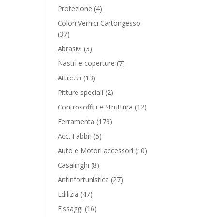
product
4
Protezione
4
products
Colori Vernici Cartongesso
37
37
products
3
Abrasivi
3
products
7
Nastri e coperture
7
products
13
Attrezzi
13
products
2
Pitture speciali
2
products
12
Controsoffiti e Struttura
12
products
179
Ferramenta
179
products
5
Acc. Fabbri
5
products
10
Auto e Motori accessori
10
products
8
Casalinghi
8
products
27
Antinfortunistica
27
products
47
Edilizia
47
products
16
Fissaggi
16