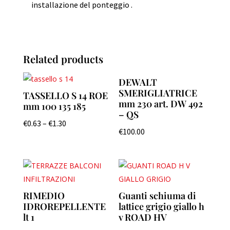
installazione del ponteggio .
Related products
DEWALT
SMERIGLIATRICE
TASSELLO S 14 ROE
mm 230 art. DW 492
mm 100 135 185
– QS
€
0.63
–
€
1.30
€
100.00
RIMEDIO
Guanti schiuma di
IDROREPELLENTE
lattice grigio giallo h
lt 1
v ROAD HV