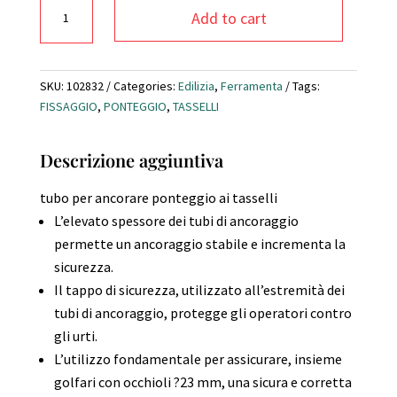
Tubo
Add to cart
per
golfare
50
mm
SKU:
102832
Categories:
Edilizia
,
Ferramenta
Tags:
e
FISSAGGIO
,
PONTEGGIO
,
TASSELLI
oc.
23
Descrizione aggiuntiva
mm
per
tubo per ancorare ponteggio ai tasselli
ponteggi
L’elevato spessore dei tubi di ancoraggio
di
permette un ancoraggio stabile e incrementa la
facciata
quantity
sicurezza.
Il tappo di sicurezza, utilizzato all’estremità dei
tubi di ancoraggio, protegge gli operatori contro
gli urti.
L’utilizzo fondamentale per assicurare, insieme
golfari con occhioli ?23 mm, una sicura e corretta