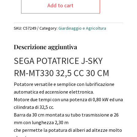
Add to cart
Potatore
J-
SKY
SKU:
C57249
Category:
Giardinaggio e Agricoltura
32.5CC
CM
30
Descrizione aggiuntiva
JT-
GZ325
SEGA POTATRICE J-SKY
quantity
RM-MT330 32,5 CC 30 CM
Potatore versatile e semplice con lubrificazione
automatica ed accensione elettronica.
Motore due tempi con una potenza di 0,80 kW ed una
cilindrata di 32,5 cc.
Barra da 30 cm montata su tubo trasmissione ø 26
mm con lunghezza 2,30 m
che permette la potatura di alberi ad altezze molto