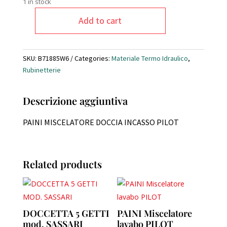
1 in stock
Add to cart
PAINI
miscelatore
doccia
SKU:
B71885W6
Categories:
Materiale Termo Idraulico
,
incasso
Rubinetterie
PILOT
quantity
Descrizione aggiuntiva
PAINI MISCELATORE DOCCIA INCASSO PILOT
Related products
DOCCETTA 5 GETTI
PAINI Miscelatore
mod. SASSARI
lavabo PILOT