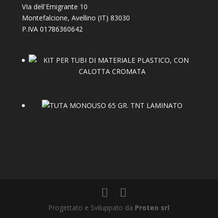
VIa dell'Emigrante 10
Montefalcione
,
Avellino (IT)
83030
P.IVA 01786360642
Progettato e Sviluppato da
Proteo srl