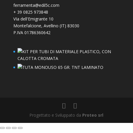
ferramenta@edil5c.com
+
39 0825 973848
VIa dell'Emigrante 10
Montefalcione
,
Avellino (IT)
83030
P.IVA 01786360642
Progettato e Sviluppato da
Proteo srl