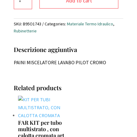
Add to cart
Miscelatore
lavabo
PILOT
quantity
SKU:
B95O1743
Categories:
Materiale Termo Idraulico
,
Rubinetterie
Descrizione aggiuntiva
PAINI MISCELATORE LAVABO PILOT CROMO
Related products
FAR KIT per tubo
multistrato , con
calotta cromata art.