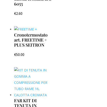
6055
€
2.60
Cronotermostato
art. FREETIME +
PLUS SEITRON
€
50.00
FAR KIT DI
TENUTA IN