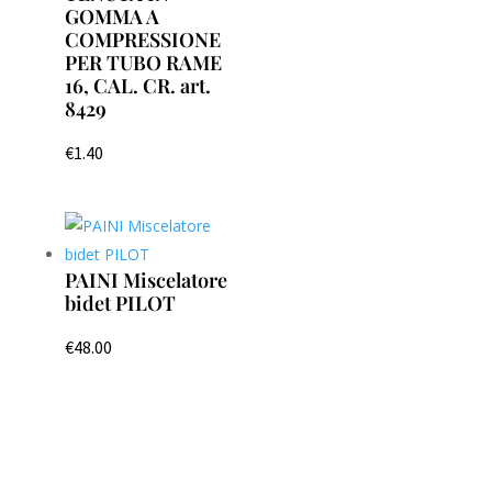
GOMMA A
COMPRESSIONE
PER TUBO RAME
16, CAL. CR. art.
8429
€
1.40
PAINI Miscelatore
bidet PILOT
€
48.00