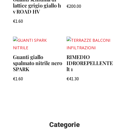
lattice grigio giallo h
€
200.00
v ROAD HV
€
1.60
Guanti giallo
RIMEDIO
spalmato nitrile nero
IDROREPELLENTE
SPARK
lt 1
€
1.60
€
41.30
Categorie