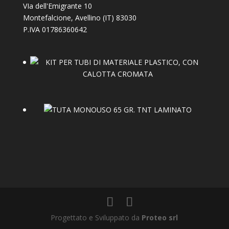
VIa dell'Emigrante 10
Montefalcione
,
Avellino (IT)
83030
P.IVA 01786360642
Progettato e Sviluppato da
Proteo srl