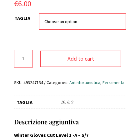
€
6.00
TAGLIA
GUANTI
Add to cart
INVERNALI
ED
AMBIENTI
FREDDI
SKU:
493247134
Categories:
Antinfortunistica
,
Ferramenta
(CAT.
TAGLIO
TAGLIA
10, 8, 9
A)
1141a
quantity
Descrizione aggiuntiva
Winter Gloves Cut Level 1 -A – S/7