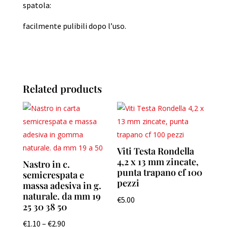
spatola:
facilmente pulibili dopo l’uso.
Related products
Viti Testa Rondella
4,2 x 13 mm zincate,
Nastro in c.
punta trapano cf 100
semicrespata e
pezzi
massa adesiva in g.
naturale. da mm 19
€
5.00
25 30 38 50
€
1.10
–
€
2.90