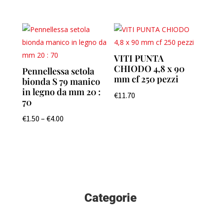
VITI PUNTA
CHIODO 4,8 x 90
Pennellessa setola
mm cf 250 pezzi
bionda S 79 manico
in legno da mm 20 :
€
11.70
70
€
1.50
–
€
4.00
Categorie