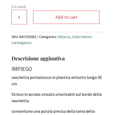
2 in stock
Vaschetta
Add to cart
porta
stucco
super
professionale
SKU:
NATG55002
Categories:
Attrezzi
,
Colori Vernici
in
Cartongesso
plastica.
quantity
Descrizione aggiuntiva
IMPIEGO
vaschetta portastucco in plastica antiurto lunga 30
cm.
Strisce in acciaio zincato smontabili sul bordo della
vaschetta
consentono una pulizia precisa della lama della