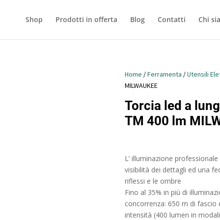
Shop
Prodotti in offerta
Blog
Contatti
Chi s
Home
/
Ferramenta
/
Utensili Elet
MILWAUKEE
Torcia led a lun
TM 400 lm MIL
L’ illuminazione profession
visibilità dei dettagli ed una f
riflessi e le ombre
Fino al 35% in più di illuminazi
concorrenza: 650 m di fascio
intensità (400 lumen in modali