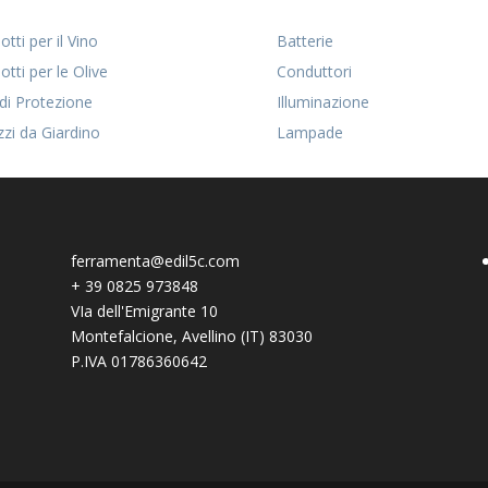
tti per il Vino
Batterie
otti per le Olive
Conduttori
 di Protezione
Illuminazione
zzi da Giardino
Lampade
ferramenta@edil5c.com
+
39 0825 973848
VIa dell'Emigrante 10
Montefalcione
,
Avellino (IT)
83030
P.IVA 01786360642