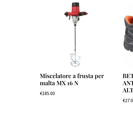
Miscelatore a frusta per
BE
malta MX 16 N
AN
ALT
€
185.00
€
27.