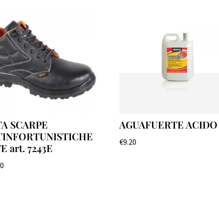
TA SCARPE
AGUAFUERTE ACIDO l
TINFORTUNISTICHE
€
9.20
E art. 7243E
00