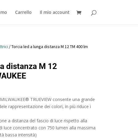
iamo
Carrello
Il mio account
trici
/ Torcia led a lunga distanza M 12 TM 400 lm
ga distanza M 12
WAUKEE
ale MILWAUKEE® TRUEVIEW consente una grande
edele rappresentazione dei colori, in più riduce i
one a distanza del fascio di luce rispetto alla
 di luce concentrato con 750 lumen alla massima
tà bassa intensità)