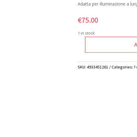
Adatta per illuminazione a lung
€
75.00
1 in stock
A
Torcia
led
a
SKU:
4933451261
Categories:
F
lunga
distanza
M
12
TM
400
lm
MILWAUKEE
quantity