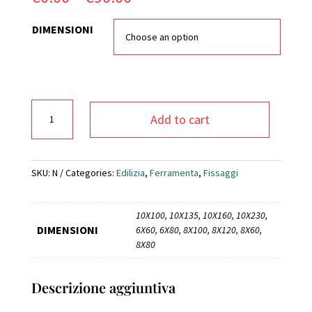
DIMENSIONI
TASSELLO
Add to cart
N-
S
IN
NYLON
SKU:
N
Categories:
Edilizia
,
Ferramenta
,
Fissaggi
CON
VITE
10X100, 10X135, 10X160, 10X230,
premontata
DIMENSIONI
6X60, 6X80, 8X100, 8X120, 8X60,
quantity
8X80
Descrizione aggiuntiva