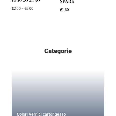
SPARK
€
2.00
–
€
6.00
€
1.60
Categorie
Colori Vernici cartongesso