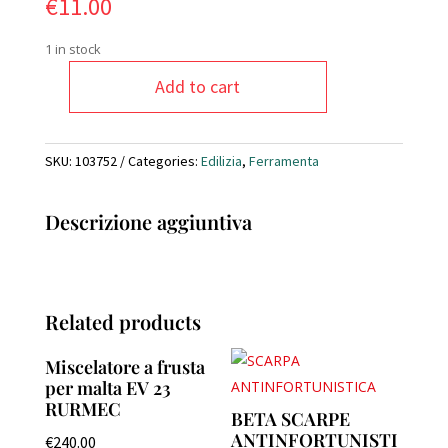
€
11.00
1 in stock
Add to cart
SERRATURA
RICAMBIO
PER
SKU:
103752
Categories:
Edilizia
,
Ferramenta
SCALA
A
PANTOGRAFO
Descrizione aggiuntiva
zincata
quantity
Related products
Miscelatore a frusta
per malta EV 23
RURMEC
BETA SCARPE
ANTINFORTUNISTI
€
240.00