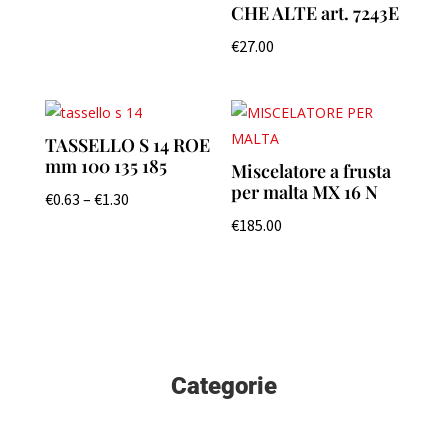
CHE ALTE art. 7243E
€
27.00
TASSELLO S 14 ROE
mm 100 135 185
Miscelatore a frusta
per malta MX 16 N
€
0.63
–
€
1.30
€
185.00
Categorie