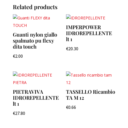
Related products
IMPERPOWER
IDROREPELLENTE
Guanti nylon giallo
lt 1
spalmato pu flexy
dita touch
€
20.30
€
2.00
PIETRAVIVA
TASSELLO Ricambio
IDROREPELLENTE
TA M 12
lt 1
€
0.66
€
27.80