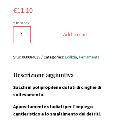
€
11.10
5 in stock
Sacco
Add to cart
BIG
BAG
90x90dx120
1M3
SKU:
060084015
Categories:
Edilizia
,
Ferramenta
quantity
Descrizione aggiuntiva
Sacchi in polipropilene dotati di cinghie di
sollevamento.
Appositamente studiati per l’impiego
cantieristico e lo smaltimento dei detriti.