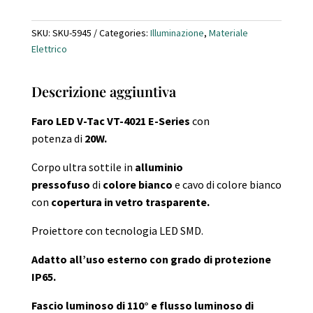
S
Bianco
SKU:
SKU-5945
Categories:
Illuminazione
,
Materiale
Luce
Elettrico
Bianca
10W
Descrizione aggiuntiva
LED
quantity
Faro LED V-Tac VT-4021 E-Series
con
potenza
di
20W.
Corpo ultra sottile in
alluminio
pressofuso
di
colore bianco
e cavo di colore bianco
con
copertura in vetro trasparente.
Proiettore con tecnologia LED SMD.
Adatto all’uso esterno con grado di protezione
IP65.
Fascio luminoso di 110° e flusso luminoso di