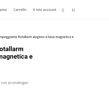
iamo
Carrello
Il mio account
mpeggiante Rotallarm alogeno a base magnetica e
otallarm
magnetica e
 con accendisigari.