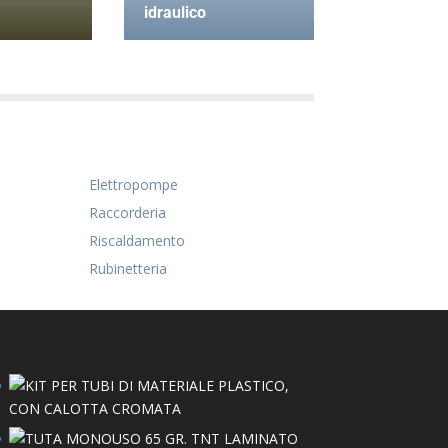
idraulico
Elettropompe
Raccorderia
Riscaldamento
Rubinetteria