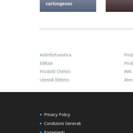
cartongesso
Antinfortunistica
Prodo
Edilizia
Prod
Prodotti Chimici
Reti
Utensili Elettrici
Atre
Privacy Policy
Condizioni Generali
Pagamenti