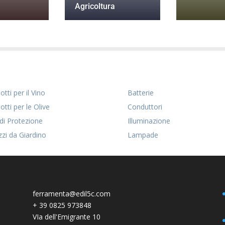
Agricoltura
tti per il Vino
Batterie
otti per le Olive
Conduttori
 di Protezione
Illuminazione
zzi da Giardino
Lampade
ferramenta@edil5c.com
+
39 0825 973848
VIa dell'Emigrante 10