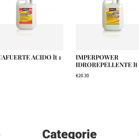
AFUERTE ACIDO lt 1
IMPERPOWER
IDROREPELLENTE lt 
0
€
20.30
Categorie