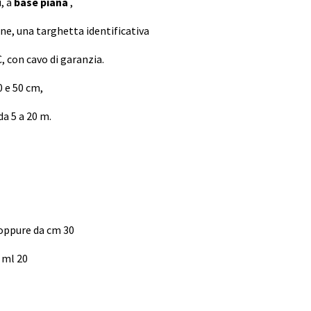
, a
base piana
,
une, una targhetta identificativa
C, con cavo di garanzia.
0 e 50 cm,
da 5 a 20 m.
 oppure da cm 30
a ml 20