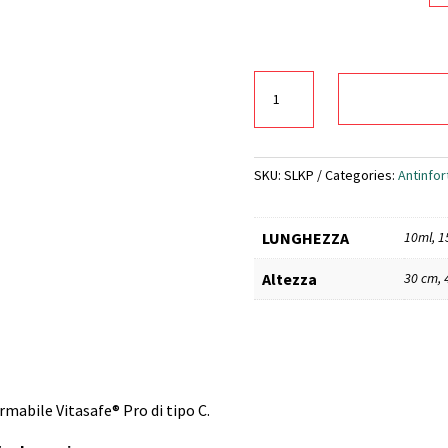
Kit
linea
vita
base
piana
SKU:
SLKP
Categories:
Antinfor
quantity
LUNGHEZZA
10ml, 1
Altezza
30 cm, 
ormabile Vitasafe® Pro di tipo C.