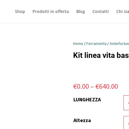
Shop
Prodotti in offerta
Blog
Contatti
Chi s
Home
/
Ferramenta
/
Antinfortun
Kit linea vita ba
€
0.00
–
€
640.00
LUNGHEZZA
Altezza