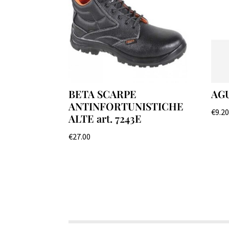
BETA SCARPE
AGU
ANTINFORTUNISTICHE
€
9.2
ALTE art. 7243E
€
27.00