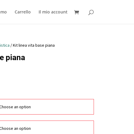
iamo
Carrello
Il mio account
istica
/ Kit linea vita base piana
se piana