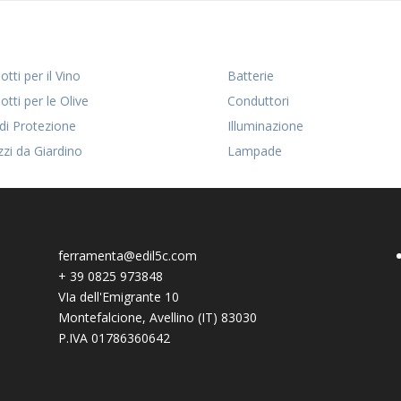
tti per il Vino
Batterie
otti per le Olive
Conduttori
 di Protezione
Illuminazione
zzi da Giardino
Lampade
ferramenta@edil5c.com
+
39 0825 973848
VIa dell'Emigrante 10
Montefalcione
,
Avellino (IT)
83030
P.IVA 01786360642