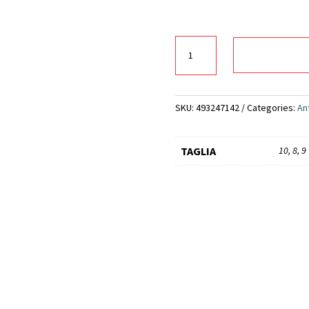
GAUNTI
IN
NITRILE
(CAT.
TAGLIO
SKU:
493247142
Categories:
An
E)
4X44e
TAGLIA
10, 8, 9
quantity