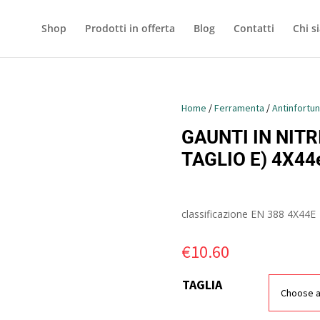
Shop
Prodotti in offerta
Blog
Contatti
Chi s
Home
/
Ferramenta
/
Antinfortun
GAUNTI IN NITRI
TAGLIO E) 4X44
classificazione EN 388 4X44E
€
10.60
TAGLIA