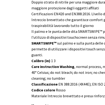
Doppio strato di nitrile per una maggiore dura
maggiore protezione dagli oggetti affilati
Certificazioni EN420 and EN388:2016. LIvello 
Intreccio brevettato che garantisce comfort g
traspirabilità lavorando tutto il giorno
Il palmo e le punta delle dita SMARTSWIPE™
l’utilizzo di dispositivi touchscreen senza rim
SMARTSWIPE™
sul palmo e sulla punta delle 
permette di utilizzare i dispositivi touch senza
guanti.
Calibro (in)
1 3
Care instruction Washing
, normal process,
40° Celsius; do not bleach; do not iron; no ch
cleaning; no tumbler
Classificazione
EN 388:2016 (4X44E); EN ISO 
Codice colore
Rosso
Materiale Intreccio brevettato e presa rinfor