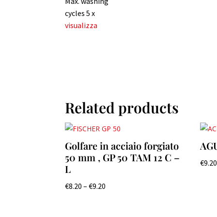
Max. washing
cycles 5 x
visualizza
Related products
Golfare in acciaio forgiato
AGU
50 mm , GP 50 TAM 12 C –
€
9.2
L
€
8.20
–
€
9.20