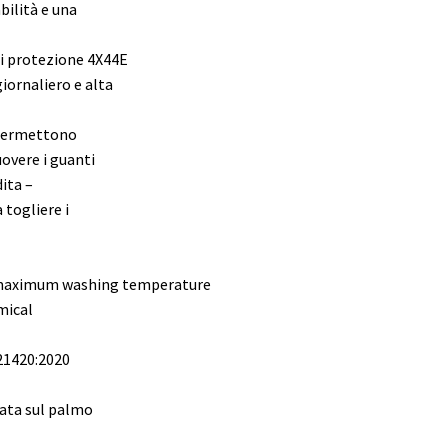
bilità e una
di protezione 4X44E
iornaliero e alta
 permettono
uovere i guanti
dita –
 togliere i
 maximum washing temperature
emical
21420:2020
zata sul palmo