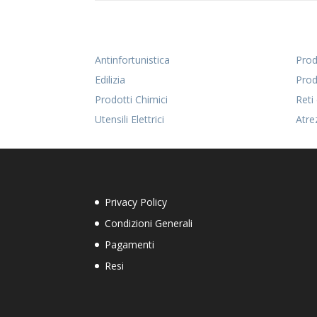
Antinfortunistica
Prodo
Edilizia
Prod
Prodotti Chimici
Reti
Utensili Elettrici
Atre
Privacy Policy
Condizioni Generali
Pagamenti
Resi