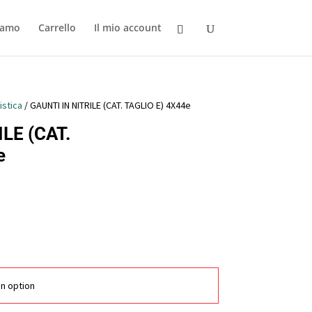
iamo
Carrello
Il mio account
istica
/ GAUNTI IN NITRILE (CAT. TAGLIO E) 4X44e
LE (CAT.
e