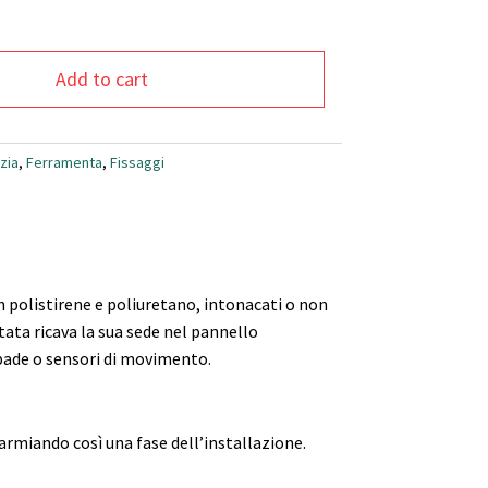
Add to cart
izia
,
Ferramenta
,
Fissaggi
in polistirene e poliuretano, intonacati o non
ttata ricava la sua sede nel pannello
pade o sensori di movimento.
armiando così una fase dell’installazione.