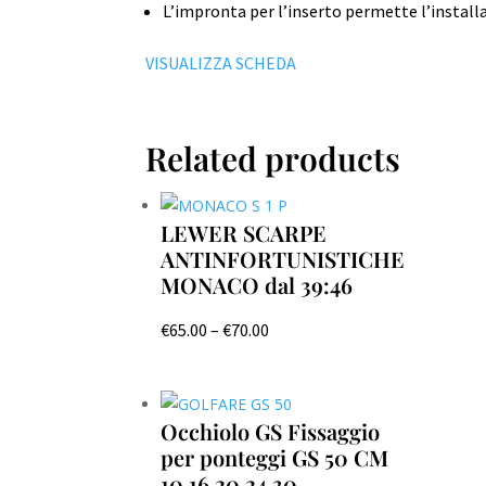
L’impronta per l’inserto permette l’instal
VISUALIZZA SCHEDA
Related products
LEWER SCARPE
ANTINFORTUNISTICHE
MONACO dal 39:46
€
65.00
–
€
70.00
Occhiolo GS Fissaggio
per ponteggi GS 50 CM
10 16 20 24 30