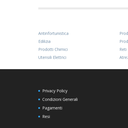
Antinfortunistica
Prodo
Edilizia
Prod
Prodotti Chimici
Reti
Utensili Elettrici
Atre
Privacy Policy
Condizioni Generali
Pagamenti
Resi