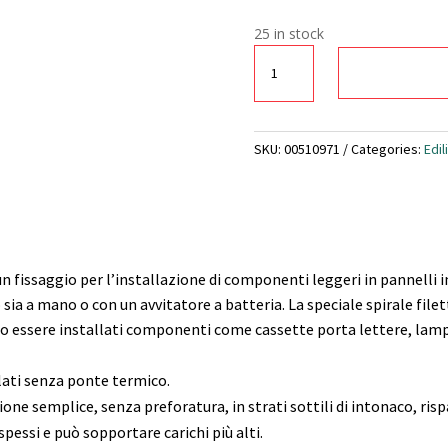
25 in stock
F.
fissaggio
per
installazioni
senza
SKU:
00510971
Categories:
Edil
ponte
termico
su
pannelli
isolanti
è un fissaggio per l’installazione di componenti leggeri in pannelli 
FID
 sia a mano o con un avvitatore a batteria. La speciale spirale file
90
no essere installati componenti come cassette porta lettere, lam
quantity
llati senza ponte termico.
ne semplice, senza preforatura, in strati sottili di intonaco, risp
 spessi e può sopportare carichi più alti.