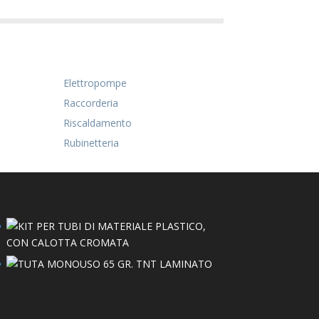
Elettropompe
Raccorderia
Riscaldamento
Rubinetteria