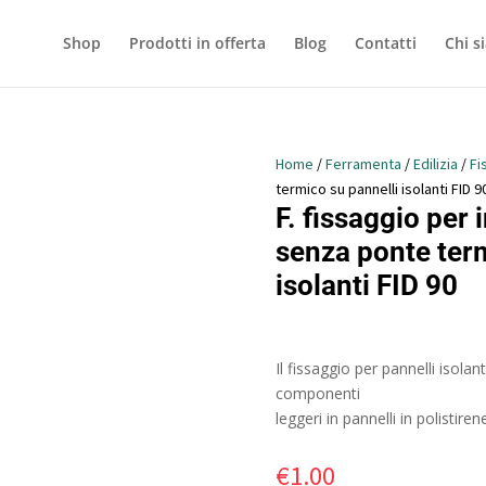
Shop
Prodotti in offerta
Blog
Contatti
Chi s
Home
/
Ferramenta
/
Edilizia
/
Fi
termico su pannelli isolanti FID 9
F. fissaggio per 
senza ponte term
isolanti FID 90
Il fissaggio per pannelli isolant
componenti
leggeri in pannelli in polistire
€
1.00