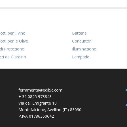
tti per il Vino
Batterie
otti per le Olive
Conduttori
 di Protezione
Illuminazione
zzi da Giardino
Lampade
ferramenta@edil5c.com
+
39 0825 973848
VIa dell'Emigrante 10
Montefalcione
,
Avellino (IT)
83030
P.IVA 01786360642