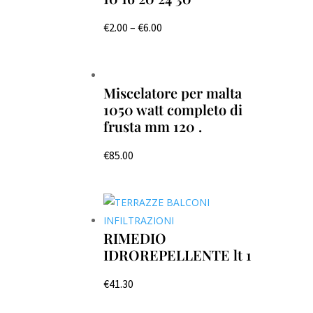
€
2.00
–
€
6.00
Miscelatore per malta
1050 watt completo di
frusta mm 120 .
€
85.00
RIMEDIO
IDROREPELLENTE lt 1
€
41.30