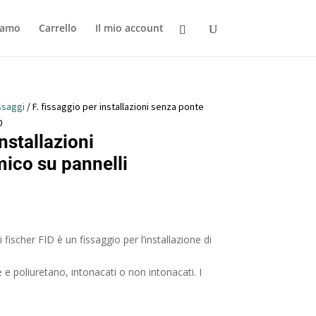
iamo
Carrello
Il mio account
ssaggi
/ F. fissaggio per installazioni senza ponte
0
installazioni
ico su pannelli
i fischer FID è un fissaggio per l’installazione di
ne e poliuretano, intonacati o non intonacati. I