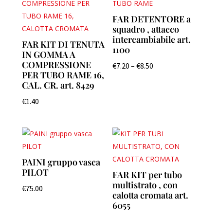
FAR DETENTORE a
squadro , attacco
intercambiabile art.
FAR KIT DI TENUTA
1100
IN GOMMA A
COMPRESSIONE
€
7.20
–
€
8.50
PER TUBO RAME 16,
CAL. CR. art. 8429
€
1.40
PAINI gruppo vasca
PILOT
FAR KIT per tubo
multistrato , con
€
75.00
calotta cromata art.
6055