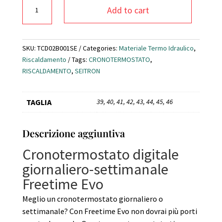
Cronotermostato
Add to cart
art.
FREETIME
EVO
SEITRON
SKU:
TCD02B001SE
Categories:
Materiale Termo Idraulico
,
quantity
Riscaldamento
Tags:
CRONOTERMOSTATO
,
RISCALDAMENTO
,
SEITRON
TAGLIA
39, 40, 41, 42, 43, 44, 45, 46
Descrizione aggiuntiva
Cronotermostato digitale
giornaliero-settimanale
Freetime Evo
Meglio un cronotermostato giornaliero o
settimanale? Con Freetime Evo non dovrai più porti