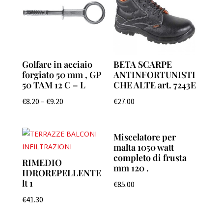
Golfare in acciaio
BETA SCARPE
forgiato 50 mm , GP
ANTINFORTUNISTI
50 TAM 12 C – L
CHE ALTE art. 7243E
€
8.20
–
€
9.20
€
27.00
Miscelatore per
malta 1050 watt
completo di frusta
RIMEDIO
mm 120 .
IDROREPELLENTE
lt 1
€
85.00
€
41.30