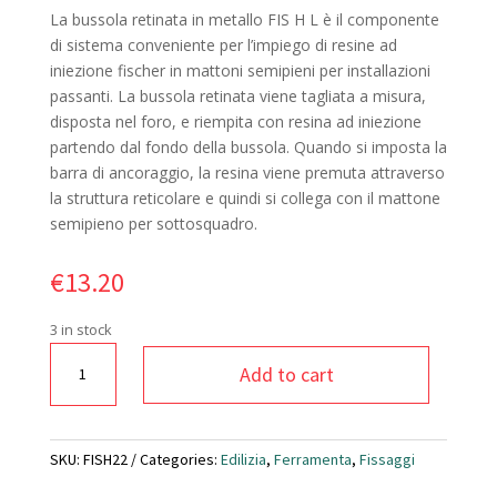
La bussola retinata in metallo FIS H L è il componente
di sistema conveniente per l’impiego di resine ad
iniezione fischer in mattoni semipieni per installazioni
passanti. La bussola retinata viene tagliata a misura,
disposta nel foro, e riempita con resina ad iniezione
partendo dal fondo della bussola. Quando si imposta la
barra di ancoraggio, la resina viene premuta attraverso
la struttura reticolare e quindi si collega con il mattone
semipieno per sottosquadro.
€
13.20
3 in stock
BUSSOLA
Add to cart
RETINATA
FIS
H
22/1000
SKU:
FISH22
Categories:
Edilizia
,
Ferramenta
,
Fissaggi
l