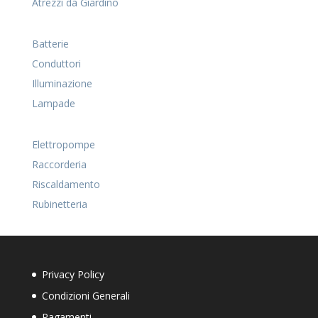
Atrezzi da Giardino
Batterie
Conduttori
Illuminazione
Lampade
Elettropompe
Raccorderia
Riscaldamento
Rubinetteria
Privacy Policy
Condizioni Generali
Pagamenti