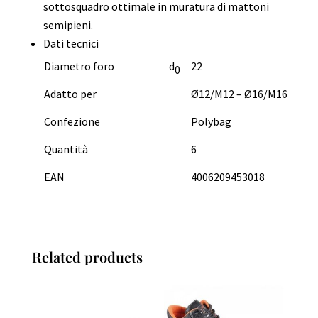
sottosquadro ottimale in muratura di mattoni
semipieni.
Dati tecnici
Diametro foro
d
22
0
Adatto per
Ø12/M12 – Ø16/M16
Confezione
Polybag
Quantità
6
EAN
4006209453018
Related products